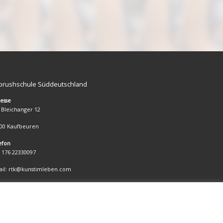
rbrushschule Süddeutschland
esse
Bleichanger 12
00 Kaufbeuren
efon
 176 22330097
il: rtk@kunstimleben.com
pressum
tenschutzbestimmungen