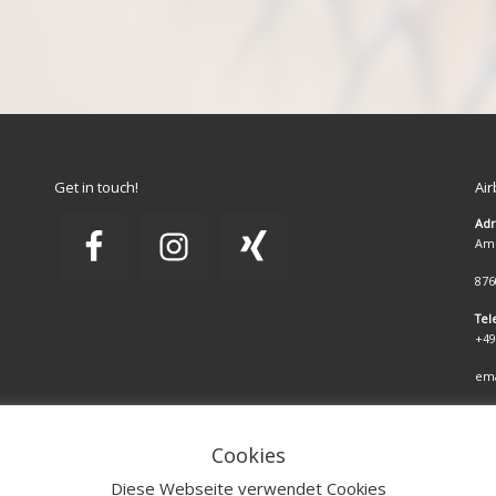
Get in touch!
Ai
Adr
Am 
876
Tel
+49
ema
Im
Cookies
Da
Diese Webseite verwendet Cookies